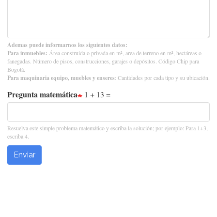
Ademas puede informarnos los siguientes datos:
Para inmuebles:
Área construida o privada en m², area de terreno en m², hectáreas o
fanegadas. Número de pisos, construcciones, garajes o depósitos. Código Chip para
Bogotá.
Para maquinaria equipo, muebles y enseres
: Cantidades por cada tipo y su ubicación.
Pregunta matemática
1 + 13 =
Resuelva este simple problema matemático y escriba la solución; por ejemplo: Para 1+3,
escriba 4.
Enviar