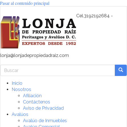
Pasar al contenido principal
Cel.3192192684 -
lonja@lonjadepropiedadraiz.com
Buscar
Bus
Inicio
Nosotros
Afiliación
Contáctenos
Aviso de Privacidad
Avalúos
Avalúo de Inmuebles
Avalúo Comercial