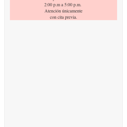
2:00 p.m a 5:00 p.m.
Atención únicamente
con cita previa.