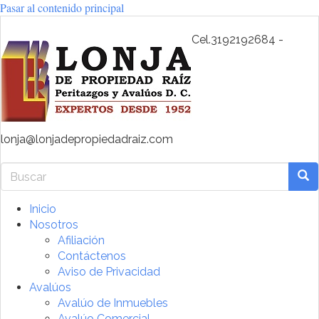
Pasar al contenido principal
Cel.3192192684 -
lonja@lonjadepropiedadraiz.com
Buscar
Bus
Inicio
Nosotros
Afiliación
Contáctenos
Aviso de Privacidad
Avalúos
Avalúo de Inmuebles
Avalúo Comercial