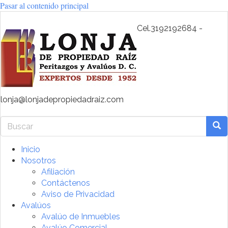
Pasar al contenido principal
Cel.3192192684 -
lonja@lonjadepropiedadraiz.com
Buscar
Bus
Inicio
Nosotros
Afiliación
Contáctenos
Aviso de Privacidad
Avalúos
Avalúo de Inmuebles
Avalúo Comercial